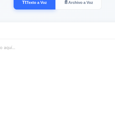
Tt
📄
Texto a Voz
Archivo a Voz