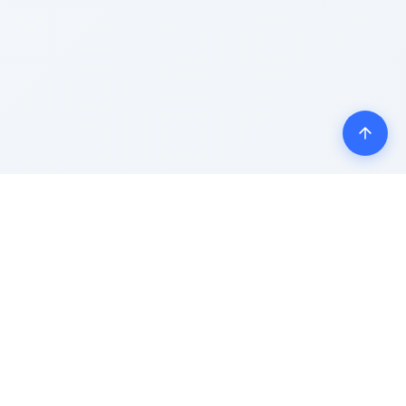
ión de
Correo Electrónico
s
joy@soundwise.ai
to Permanente Sin