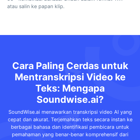
atau salin ke papan klip.
Cara Paling Cerdas untuk
Mentranskripsi Video ke
Teks: Mengapa
Soundwise.ai?
SoundWise.ai menawarkan transkripsi video AI yang
cepat dan akurat. Terjemahkan teks secara instan ke
berbagai bahasa dan identifikasi pembicara untuk
pemahaman yang benar-benar komprehensif dari