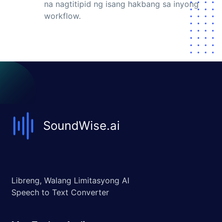
na nagtitipid ng isang hakbang sa inyong
workflow.
SoundWise.ai
Libreng, Walang Limitasyong AI
Speech to Text Converter