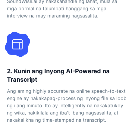
SoundWise.ai ay nakakahandle ng lahat, mula sa
mga pormal na talumpati hanggang sa mga
interview na may maraming nagsasalita.
2. Kunin ang Inyong AI-Powered na
Transcript
Ang aming highly accurate na online speech-to-text
engine ay nakakapag-process ng inyong file sa loob
ng ilang minuto. Ito ay intelligently na nakakatukoy
ng wika, nakikilala ang iba't ibang nagsasalita, at
nakakalikha ng time-stamped na transcript.