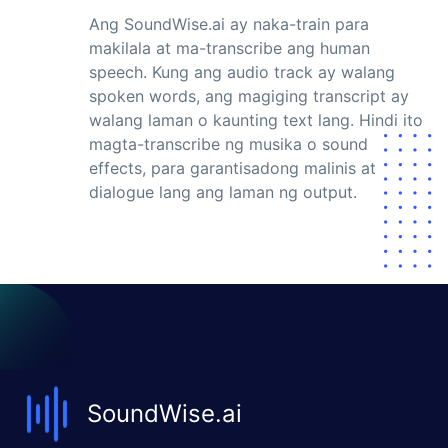
Ang SoundWise.ai ay naka-train para
makilala at ma-transcribe ang human
speech. Kung ang audio track ay walang
spoken words, ang magiging transcript ay
walang laman o kaunting text lang. Hindi ito
magta-transcribe ng musika o sound
effects, para garantisadong malinis at
dialogue lang ang laman ng output.
SoundWise.ai