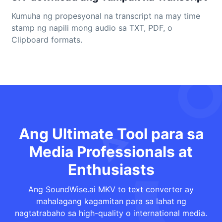
Kumuha ng propesyonal na transcript na may time
stamp ng napili mong audio sa TXT, PDF, o
Clipboard formats.
Ang Ultimate Tool para sa
Media Professionals at
Enthusiasts
Ang SoundWise.ai MKV to text converter ay
mahalagang kagamitan para sa lahat ng
nagtatrabaho sa high-quality o international media.