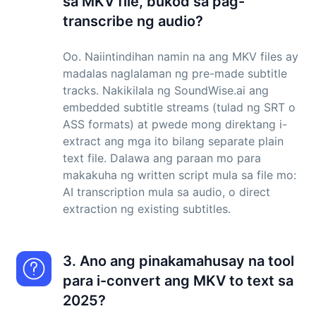
sa MKV file, bukod sa pag-
transcribe ng audio?
Oo. Naiintindihan namin na ang MKV files ay
madalas naglalaman ng pre-made subtitle
tracks. Nakikilala ng SoundWise.ai ang
embedded subtitle streams (tulad ng SRT o
ASS formats) at pwede mong direktang i-
extract ang mga ito bilang separate plain
text file. Dalawa ang paraan mo para
makakuha ng written script mula sa file mo:
AI transcription mula sa audio, o direct
extraction ng existing subtitles.
3. Ano ang pinakamahusay na tool
para i-convert ang MKV to text sa
2025?