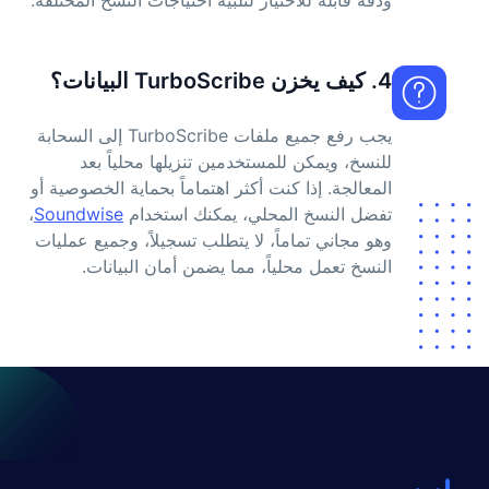
ودقة قابلة للاختيار لتلبية احتياجات النسخ المختلفة.
4. كيف يخزن TurboScribe البيانات؟
يجب رفع جميع ملفات TurboScribe إلى السحابة
للنسخ، ويمكن للمستخدمين تنزيلها محلياً بعد
المعالجة. إذا كنت أكثر اهتماماً بحماية الخصوصية أو
تفضل النسخ المحلي، يمكنك استخدام
Soundwise
،
وهو مجاني تماماً، لا يتطلب تسجيلاً، وجميع عمليات
النسخ تعمل محلياً، مما يضمن أمان البيانات.