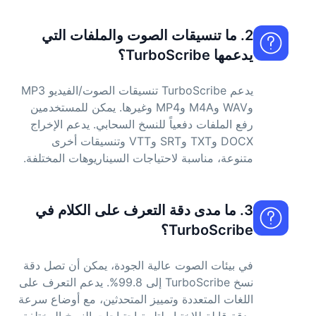
2. ما تنسيقات الصوت والملفات التي
يدعمها TurboScribe؟
يدعم TurboScribe تنسيقات الصوت/الفيديو MP3
وWAV وM4A وMP4 وغيرها. يمكن للمستخدمين
رفع الملفات دفعياً للنسخ السحابي. يدعم الإخراج
DOCX وTXT وSRT وVTT وتنسيقات أخرى
متنوعة، مناسبة لاحتياجات السيناريوهات المختلفة.
3. ما مدى دقة التعرف على الكلام في
TurboScribe؟
في بيئات الصوت عالية الجودة، يمكن أن تصل دقة
نسخ TurboScribe إلى 99.8%. يدعم التعرف على
اللغات المتعددة وتمييز المتحدثين، مع أوضاع سرعة