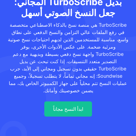
بديل TurboScribe المجاني:
جعل النسخ الصوتي أسهل
TurboScribe هي منصة نسخ بالذكاء الاصطناعي متخصصة
في رفع الملفات عالي التزامن والنسخ الدفعي على نطاق
واسع، مناسبة للمستخدمين الذين لديهم احتياجات نسخ صوتية
ومرئية ضخمة. على عكس الأدوات الأخرى، يوفر
TurboScribe واجهة نسخ دفعي بسيطة وبديهية مع دعم
التصدير متعدد التنسيقات. إذا كنت تبحث عن بديل
TurboScribe حقيقي بدون تسجيل ومجاني إلى الأبد، جرب
Soundwise: إنه مجاني تماماً، لا يتطلب تسجيلاً، وجميع
عمليات النسخ تتم محلياً على جهاز الكمبيوتر الخاص بك، مما
يضمن خصوصيتك وأمانك.
ابدأ النسخ مجاناً