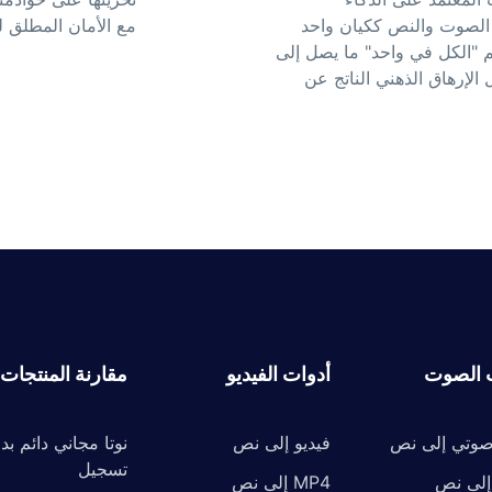
عي من SoundWise.ai مع الصوت والنص ككيان واحد
مع الأمان المطلق لل
م "الكل في واحد" ما يصل إلى
 الإرهاق الذهني الناتج عن
 الصوت
أدوات الفيديو
مقارنة المنتجات
وتي إلى نص
فيديو إلى نص
نوتا مجاني دائم بد
تسجيل
MP4 إلى نص