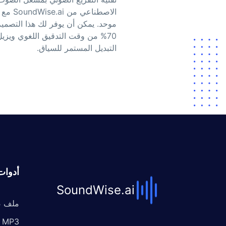
الاصطنا
موحد. يمكن أن يوفر لك هذا التصمي
70% من وقت التدقيق اللغوي ويزيل
التبديل المستمر للسياق.
أدوات
SoundWise.ai
ملف ص
MP3 إلى نص