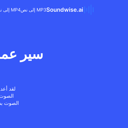
Soundwise.ai
MP3 إلى نص
MP4 إلى نص
سير عمل 
لقد أعد
الصوت بشك