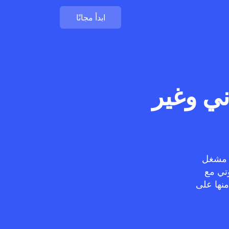
ابدأ مجانًا
ني وغير
ن مشغل
ريغك الصوتي مع
منها على