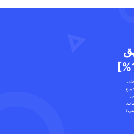
يق
طة،
ميع
ى
ات.
 شيء