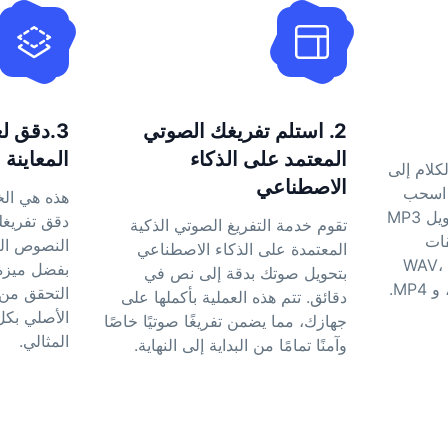
2. استلم تفريغك الصوتي
3.دقق ل
المعتمد على الذكاء
المعاينة ا
كلام إلى
الاصطناعي
 اسحب
هذه هي الخ
وأفلت ملفك لبدء عملية تحويل MP3
دقق تفريغك
تقوم خدمة التفريغ الصوتي الذكية
قات
النصوص الت
المعتمدة على الذكاء الاصطناعي
 مثل WAV، MOV،
بفضل ميزة 
بتحويل صوتك بدقة إلى نص في
التحقق من 
دقائق. تتم هذه العملية بأكملها على
الأصلي بك
جهازك، مما يضمن تفريغًا صوتيًا خاصًا
المثالي.
وآمنًا تمامًا من البداية إلى النهاية.