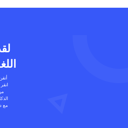
لقد
اللغو
أتقن
انقر
من
الذك