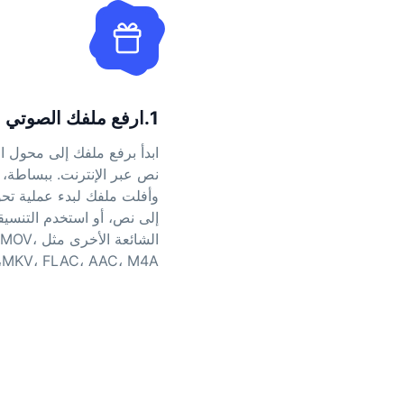
1.ارفع ملفك الصوتي
ابدأ برفع ملفك إلى محول ال
نص عبر الإنترنت. ببساطة،
إلى نص، أو استخدم التنسي
الشائعة الأخرى
MKV، FLAC، AAC، M4A، و MP4.