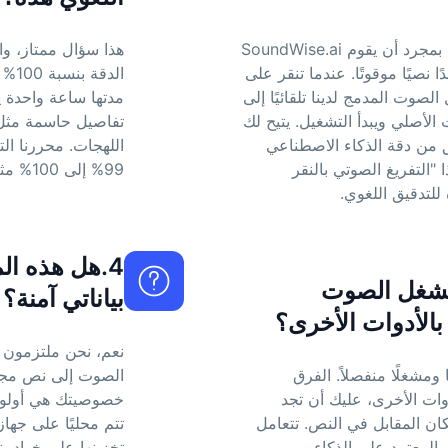
إنها سهلة الاستخدام بشكل لا يصدق. بمجرد أن يقوم SoundWise.ai
هذا سؤال ممتاز، وا
نصيًا موقوتًا. عندما تنقر على
صوت المدمج لدينا تلقائيًا إلى
مدتها ساعة واحدة ي
لأصلي ويبدأ التشغيل. يتيح لك
تفاصيل حاسمة مثل ا
 من دقة الذكاء الاصطناعي
اللهجات. محررنا ال
"التفريغ الصوتي بالنقر
99% إلى 100% مثالية، بكل سهولة وسرعة.
للتدقيق اللغوي.
4.هل هذه الم
لمشغل الصوت
بياناتي آمنة؟
نعم، نحن ملتزمون ب
ا ومشغلًا منفصلاً. الفرق
الصوت إلى نص مجاني
وات الأخرى، عليك أن تجد
خصوصيتك هي أولويتن
كان المقابل في النص. تتعامل
تتم محليًا على جهاز
المعتمد على الذكاء
تخزينها على خوادمن