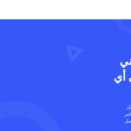
PDF مجاني
 أي
ضل
 غير
. استورد ملفات MP3 واحصل