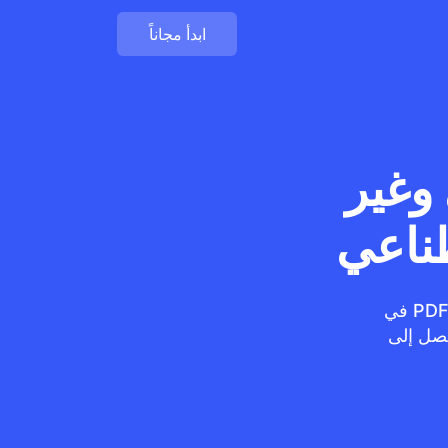
ابدأ مجاناً
P مجاني وغير
طناعي
باستخدام نموذج Whisper الأقوى من OpenAI، قم بتحويل MP3 إلى PDF في
غة، مع دقة نص تصل إلى