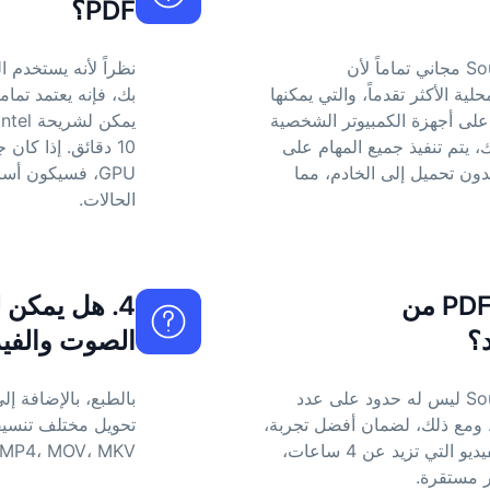
PDF؟
تحويل MP3 إلى PDF من Soundwise مجاني تماماً لأن
نظراً لأنه يستخدم ا
 المحلية الأكثر تقدماً، والتي يمكنها
بك، فإنه يعتمد تمام
 على أجهزة الكمبيوتر الشخصية
ك، يتم تنفيذ جميع المهام على
10 دقائق. إذا كا
وتر، بدون تحميل إلى الخادم، مما
GPU، فسيكون 
الحالات.
2. هل تحويل MP3 إلى PDF من
الصوت والفيد
تحويل MP3 إلى PDF من Soundwise ليس له حدود على عدد
 ومع ذلك، لضمان أفضل تجربة،
لا يُنصح بتحميل ملفات الصوت أو الفيديو التي تزيد عن 4 ساعات،
M4A، MP4، MOV، MKV إ
ر مستقرة.