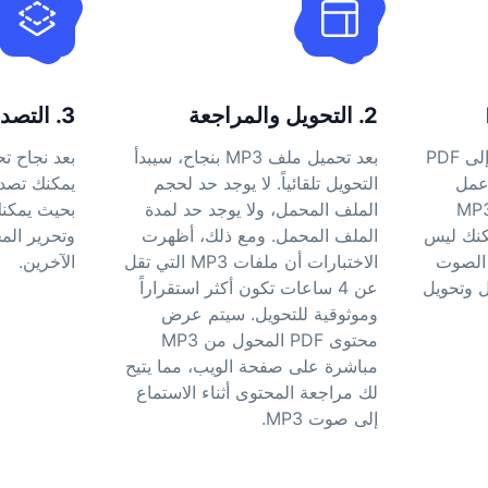
2. التحويل والمراجعة
3. التصدير والمشاركة
انقر على "ابدأ تحويل MP3 إلى PDF
بعد تحميل ملف MP3 بنجاح، سيبدأ
 عمل
التحويل تلقائياً. لا يوجد حد لحجم
Soundw، وحمّل ملف MP3
الملف المحمل، ولا يوجد حد لمدة
بحيث يمكنك
كنك ليس
الملف المحمل. ومع ذلك، أظهرت
وتحرير الم
 الصوت
الاختبارات أن ملفات MP3 التي تقل
الآخرين.
حميل وتحويل
عن 4 ساعات تكون أكثر استقراراً
وموثوقية للتحويل. سيتم عرض
محتوى PDF المحول من MP3
مباشرة على صفحة الويب، مما يتيح
لك مراجعة المحتوى أثناء الاستماع
إلى صوت MP3.